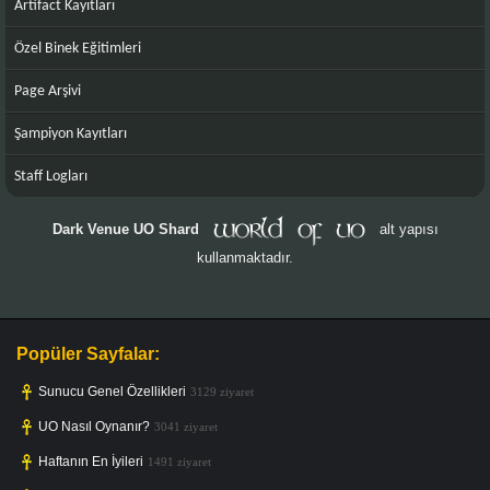
Artifact Kayıtları
Özel Binek Eğitimleri
Page Arşivi
Şampiyon Kayıtları
Staff Logları
Dark Venue UO Shard
alt yapısı
kullanmaktadır.
Popüler Sayfalar:
Sunucu Genel Özellikleri
3129 ziyaret
UO Nasıl Oynanır?
3041 ziyaret
Haftanın En İyileri
1491 ziyaret