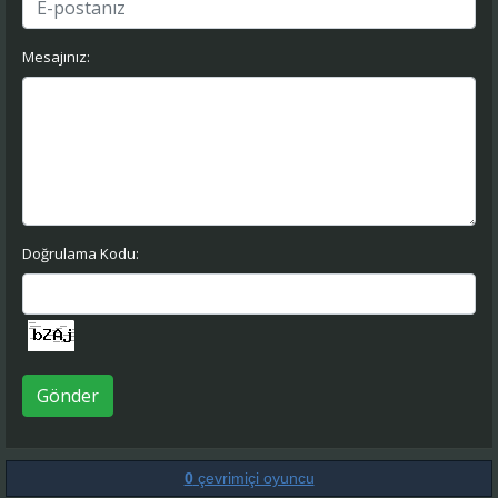
Mesajınız:
Doğrulama Kodu:
Gönder
0
çevrimiçi oyuncu