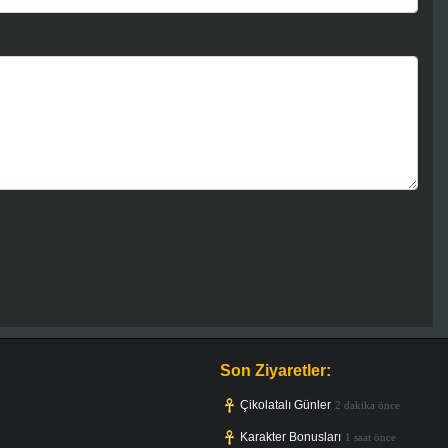
Son Ziyaretler:
Çikolatalı Günler
2 dakika önce
Karakter Bonusları
1 saat önce