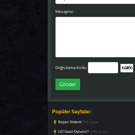
Mesajınız:
Doğrulama Kodu:
Gönder
Popüler Sayfalar:
Başarı Sistemi
790 ziyaret
UO Nasıl Oynanır?
3030 ziyaret