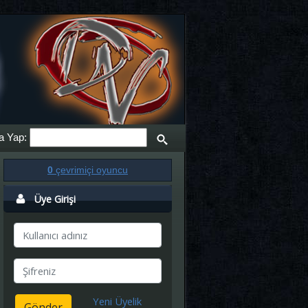
a Yap:
0
çevrimiçi oyuncu
Üye Girişi
Yeni Üyelik
Gönder