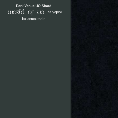
Dark Venue UO Shard
alt yapısı
kullanmaktadır.