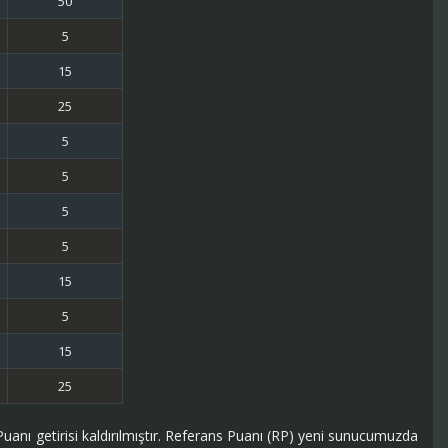
50
5
15
25
5
5
5
5
15
5
15
25
Puanı getirisi kaldırılmıştır. Referans Puanı (RP) yeni sunucumuzda