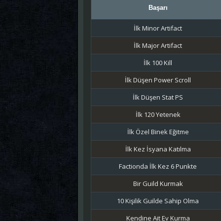
Başarı
İlk Minor Artifact
İlk Major Artifact
İlk 100 Kill
İlk Düşen Power Scroll
İlk Düşen Stat PS
İlk 120 Yetenek
İlk Özel Binek Eğitme
İlk Kez İsyana Katılma
Factionda İlk Kez 6 Punkte
Bir Guild Kurmak
10 Kişilik Guilde Sahip Olma
Kendine Ait Ev Kurma