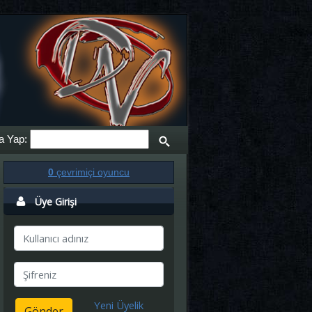
a Yap:
0
çevrimiçi oyuncu
Üye Girişi
Yeni Üyelik
Gönder