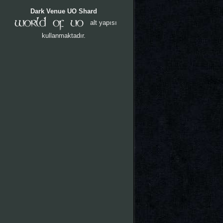
Dark Venue UO Shard
alt yapısı
kullanmaktadır.