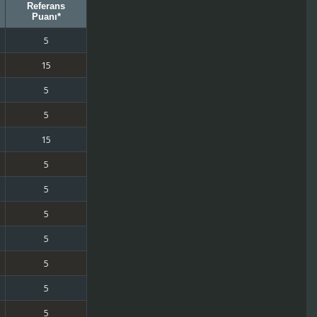
Referans
Puanı*
5
15
5
5
15
5
5
5
5
5
5
5